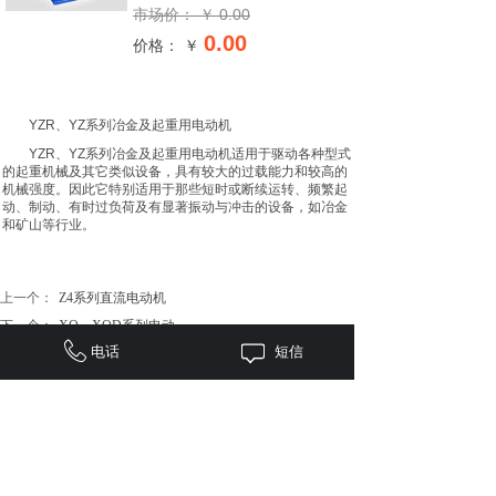
市场价：
￥
0.00
0.00
价格： ￥
YZR、YZ系列冶金及起重用电动机
YZR
、
YZ
系列冶金及起重用电动机适用于驱动各种型式
的起重机械及其它类似设备，具有较大的过载能力和较高的
机械强度。因此它特别适用于那些短时或断续运转、频繁起
动、制动、有时过负荷及有显著振动与冲击的设备，如冶金
和矿山等行业。
上一个：
Z4系列直流电动机
下一个：
XQ、XQD系列电动......
电话
短信